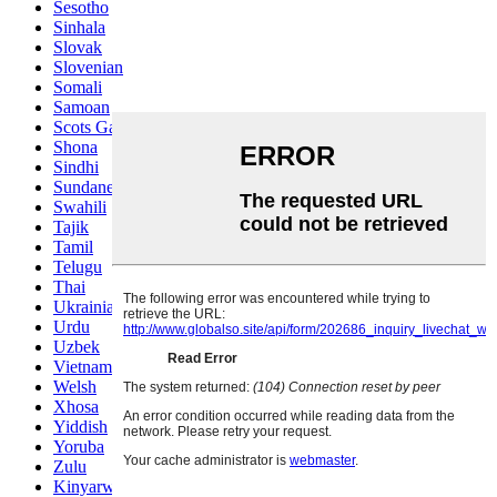
Sesotho
Sinhala
Slovak
Slovenian
Somali
Samoan
Scots Gaelic
Shona
Sindhi
Sundanese
Swahili
Tajik
Tamil
Telugu
Thai
Ukrainian
Urdu
Uzbek
Vietnamese
Welsh
Xhosa
Yiddish
Yoruba
Zulu
Kinyarwanda