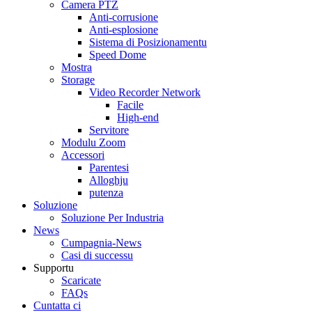
Camera PTZ
Anti-corrusione
Anti-esplosione
Sistema di Posizionamentu
Speed ​​Dome
Mostra
Storage
Video Recorder Network
Facile
High-end
Servitore
Modulu Zoom
Accessori
Parentesi
Alloghju
putenza
Soluzione
Soluzione Per Industria
News
Cumpagnia-News
Casi di successu
Supportu
Scaricate
FAQs
Cuntatta ci