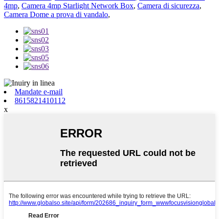
4mp
,
Camera 4mp Starlight Network Box
,
Camera di sicurezza
,
Camera Dome a prova di vandalo
,
Mandate e-mail
8615821410112
x