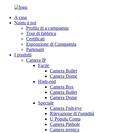
A casa
Nantu à noi
Profilu di a cumpagnia
Tour di fabbrica
Certificati
Esposizione di Cumpagnia
Partenarii
I prudutti
Camera IP
Facile
Camera Bullet
Camera Dome
High-end
Camera Box
Camera Bullet
Camera Dome
Speciale
Camera Fish-eye
Rilevazione di l'umidità
U Populu Conta
Camera Pinhole
Camera termica